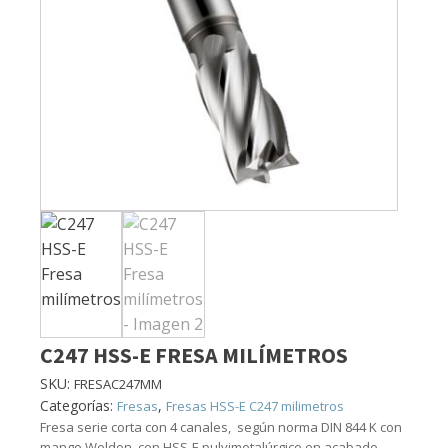
C247 HSS-E FRESA MILÍMETROS
SKU:
FRESAC247MM
Categorías:
,
Fresas
Fresas HSS-E C247 milimetros
Fresa serie corta con 4 canales, según norma DIN 844 K con
mango Weldon, con HSS-E pulvimetalúrgico en acabado