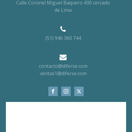
Calle Coronel Miguel Baquero 430 cercado
de Lima
(51) 946 360 744
contacto@diferse.com
ventas1@diferse.com