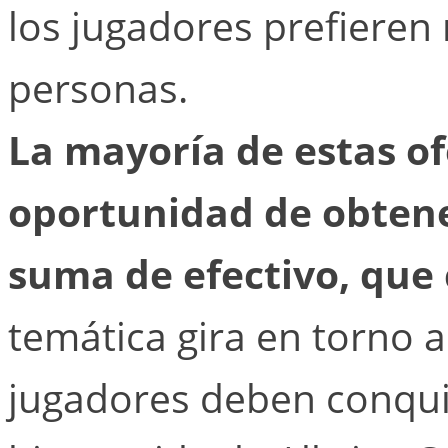
los jugadores prefiere
personas.
La mayoría de estas of
oportunidad de obtener
suma de efectivo, que 
temática gira en torno a
jugadores deben conquis