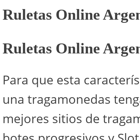
Ruletas Online Arge
Ruletas Online Arge
Para que esta caracterís
una tragamonedas tenga
mejores sitios de traga
botes progresivos y Slot