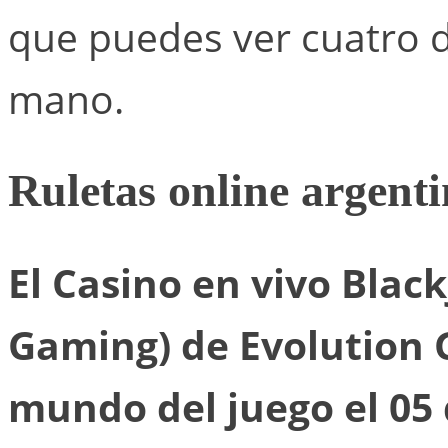
que puedes ver cuatro d
mano.
Ruletas online argent
El Casino en vivo Blac
Gaming) de Evolution 
mundo del juego el 05 