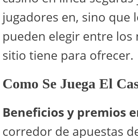
jugadores en, sino que 
pueden elegir entre los 
sitio tiene para ofrecer.
Como Se Juega El Cas
Beneficios y premios en
corredor de apuestas de 