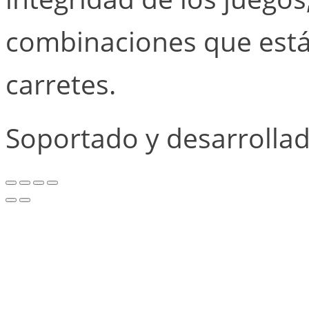
combinaciones que está
carretes.
Soportado y desarrolla