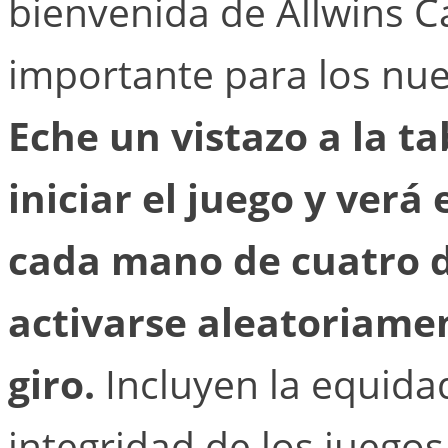
bienvenida de Allwins C
importante para los nue
Eche un vistazo a la t
iniciar el juego y ver
cada mano de cuatro d
activarse aleatoriame
giro.
Incluyen la equida
integridad de los juegos