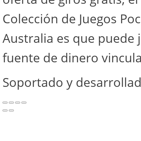
Colección de Juegos Po
Australia es que puede 
fuente de dinero vincula
Soportado y desarrolla