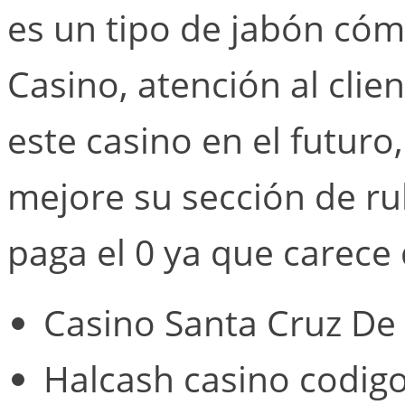
es un tipo de jabón cóm
Casino, atención al clie
este casino en el futur
mejore su sección de ru
paga el 0 ya que carece
Casino Santa Cruz De 
Halcash casino codig