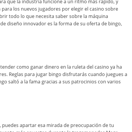
a que la industria funcione a un ritmo más rápido, y
 para los nuevos jugadores por elegir el casino sobre
brir todo lo que necesita saber sobre la máquina
de diseño innovador es la forma de su oferta de bingo,
ntender como ganar dinero en la ruleta del casino ya ha
es. Reglas para jugar bingo disfrutarás cuando juegues a
o saltó a la fama gracias a sus patrocinios con varios
o, puedes apartar esa mirada de preocupación de tu