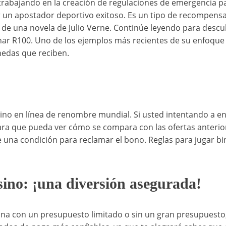
abajando en la creación de regulaciones de emergencia par
r un apostador deportivo exitoso. Es un tipo de recompensa
de una novela de Julio Verne. Continúe leyendo para descu
ar R100. Uno de los ejemplos más recientes de su enfoque 
nedas que reciben.
sino en línea de renombre mundial. Si usted intentando a e
ara que pueda ver cómo se compara con las ofertas anterior
una condición para reclamar el bono. Reglas para jugar bing
sino: ¡una diversión asegurada!
sona con un presupuesto limitado o sin un gran presupuest