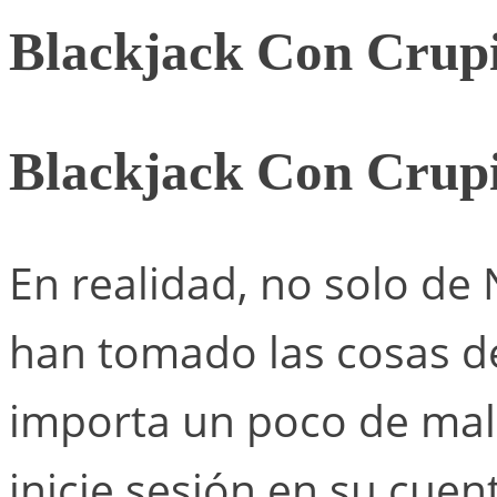
Blackjack Con Crup
Blackjack Con Crup
En realidad, no solo de 
han tomado las cosas de
importa un poco de mal
inicie sesión en su cuent