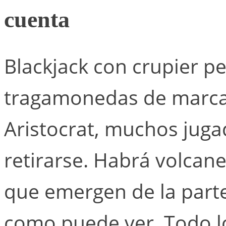
cuenta
Blackjack con crupier pe
tragamonedas de marca 
Aristocrat, muchos juga
retirarse. Habrá volca
que emergen de la parte 
como puede ver. Todo l