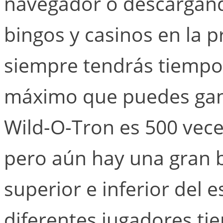
navegador o descargando 
bingos y casinos en la p
siempre tendrás tiempo 
máximo que puedes gan
Wild-O-Tron es 500 vece
pero aún hay una gran b
superior e inferior del 
diferentes jugadores ti