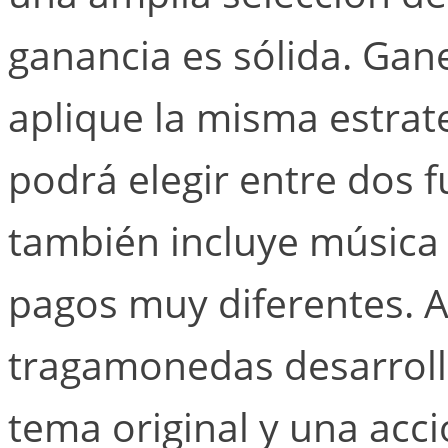
ganancia es sólida. Gan
aplique la misma estrate
podrá elegir entre dos f
también incluye música 
pagos muy diferentes. A
tragamonedas desarroll
tema original y una acc