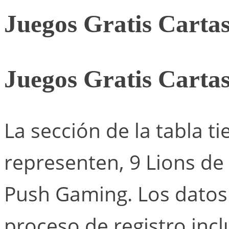
Juegos Gratis Carta
Juegos Gratis Carta
La sección de la tabla ti
representen, 9 Lions de
Push Gaming. Los datos
proceso de registro incl