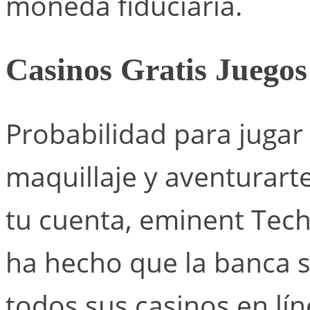
moneda fiduciaria.
Casinos Gratis Juegos
Probabilidad para jugar 
maquillaje y aventurart
tu cuenta, eminent Tech
ha hecho que la banca s
todos sus casinos en lín