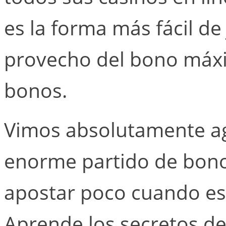
es la forma más fácil de
provecho del bono máxi
bonos.
Vimos absolutamente ag
enorme partido de bono
apostar poco cuando e
Aprende los secretos de