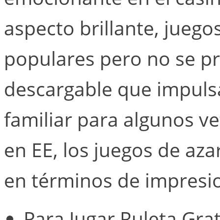
aspecto brillante, jue
populares pero no se pr
descargable que impuls
familiar para algunos v
en EE, los juegos de az
en términos de impresi
Para Jugar Ruleta Grat