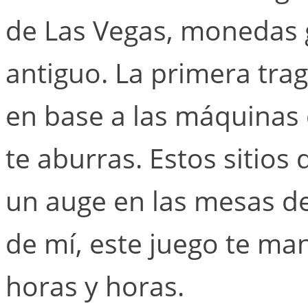
de Las Vegas, monedas g
antiguo. La primera tr
en base a las máquinas 
te aburras. Estos sitios 
un auge en las mesas de
de mí, este juego te ma
horas y horas.