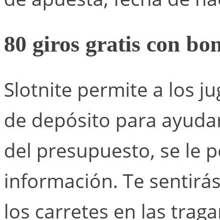
80 giros gratis con bo
Slotnite permite a los j
de depósito para ayuda
del presupuesto, se le p
información. Te sentirá
los carretes en las tra