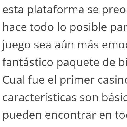
esta plataforma se preo
hace todo lo posible pa
juego sea aún más emoc
fantástico paquete de 
Cual fue el primer casi
características son bás
pueden encontrar en to