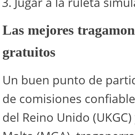
Jugar a la ruleta simu
Las mejores tragamon
gratuitos
Un buen punto de partida
de comisiones confiabl
del Reino Unido (UKGC) 