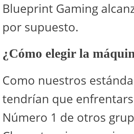
Blueprint Gaming alcanz
por supuesto.
¿Cómo elegir la máqui
Como nuestros estándar
tendrían que enfrentars
Número 1 de otros grupo