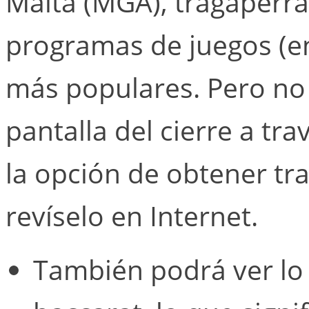
Malta (MGA), tragaperra 
programas de juegos (en
más populares. Pero no
pantalla del cierre a tr
la opción de obtener tra
revíselo en Internet.
También podrá ver lo 