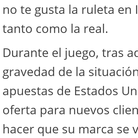
no te gusta la ruleta e
tanto como la real.
Durante el juego, tras a
gravedad de la situación
apuestas de Estados Uni
oferta para nuevos clien
hacer que su marca se 