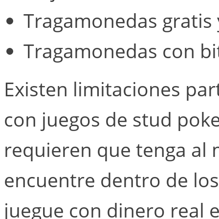
Tragamonedas gratis 
Tragamonedas con bi
Existen limitaciones par
con juegos de stud poke
requieren que tenga al
encuentre dentro de los
juegue con dinero real e