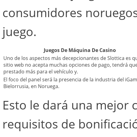
consumidores noruegos
juego.
Juegos De Máquina De Casino
Uno de los aspectos más decepcionantes de Slottica es qu
sitio web no acepta muchas opciones de pago, tendrá que
prestado más para el vehículo y.
El foco del panel será la presencia de la industria del iGa
Bielorrusia, en Noruega.
Esto le dará una mejor 
requisitos de bonificaci