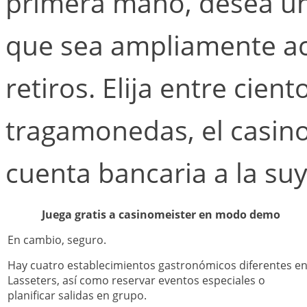
primera mano, desea u
que sea ampliamente ac
retiros. Elija entre cient
tragamonedas, el casino
cuenta bancaria a la suy
Juega gratis a casinomeister en modo demo
En cambio, seguro.
Hay cuatro establecimientos gastronómicos diferentes e
Lasseters, así como reservar eventos especiales o
planificar salidas en grupo.