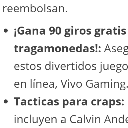
reembolsan.
¡Gana 90 giros gratis
tragamonedas!:
Aseg
estos divertidos jueg
en línea, Vivo Gaming
Tacticas para craps:
incluyen a Calvin And