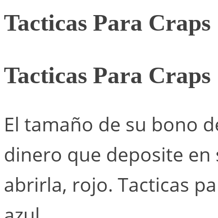
Tacticas Para Craps
Tacticas Para Craps
El tamaño de su bono d
dinero que deposite en
abrirla, rojo. Tacticas 
azul.