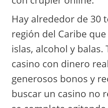
Hay alrededor de 30 te
región del Caribe qu
islas, alcohol y balas
casino con dinero rea
generosos bonos y re
buscar un casino no 