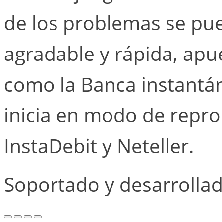
de los problemas se pu
agradable y rápida, apu
como la Banca instantán
inicia en modo de repro
InstaDebit y Neteller.
Soportado y desarrolla