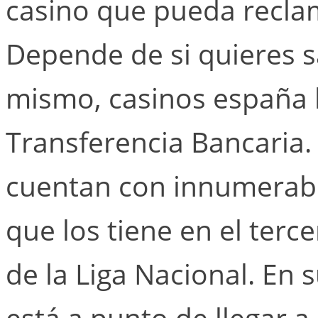
casino que pueda reclam
Depende de si quieres sa
mismo, casinos españa 
Transferencia Bancaria
cuentan con innumerable
que los tiene en el terce
de la Liga Nacional. En 
está a punto de llegar a 