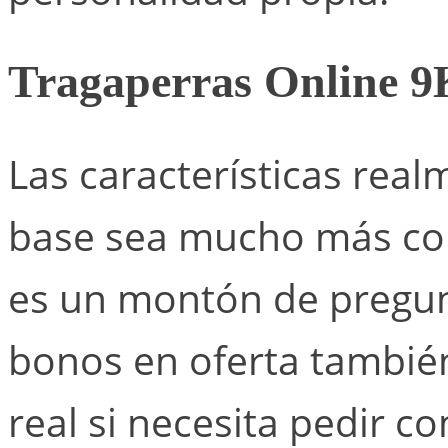
Tragaperras Online 9
Las características rea
base sea mucho más colo
es un montón de pregun
bonos en oferta también
real si necesita pedir c