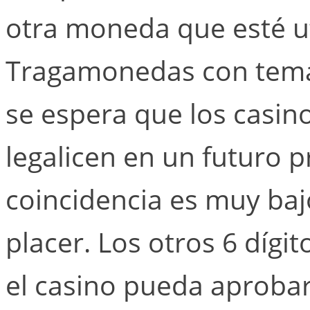
otra moneda que esté ut
Tragamonedas con temát
se espera que los casin
legalicen en un futuro p
coincidencia es muy baj
placer. Los otros 6 dígi
el casino pueda aprobar