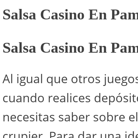
Salsa Casino En Pa
Salsa Casino En Pa
Al igual que otros jueg
cuando realices depósit
necesitas saber sobre e
crupier. Para dar una i