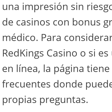
una impresión sin riesg
de casinos con bonus gra
médico. Para considerar 
RedKings Casino o si es
en línea, la página tien
frecuentes donde puede
propias preguntas.