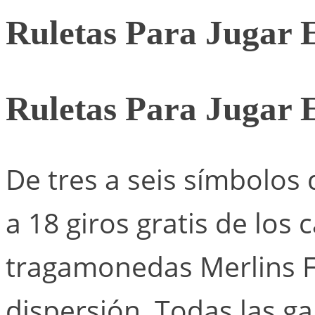
Ruletas Para Jugar 
Ruletas Para Jugar 
De tres a seis símbolos 
a 18 giros gratis de los
tragamonedas Merlins F
dispersión. Todas las g