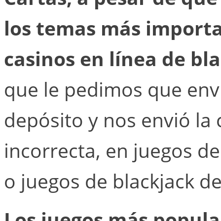
los temas más importa
casinos en línea de b
que le pedimos que env
depósito y nos envió la 
incorrecta, en juegos d
o juegos de blackjack d
Los juegos más popular