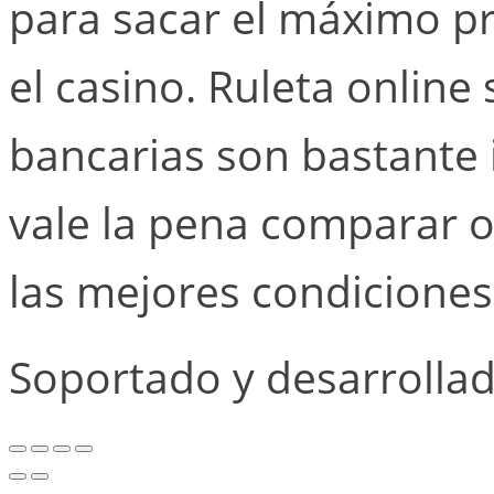
para sacar el máximo pr
el casino. Ruleta online
bancarias son bastante 
vale la pena comparar o
las mejores condiciones
Soportado y desarrolla