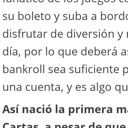
su boleto y suba a bord
disfrutar de diversión y
día, por lo que deberá 
bankroll sea suficiente 
una cuenta, y es algo q
Así nació la primera 
Cartas, a pesar de que