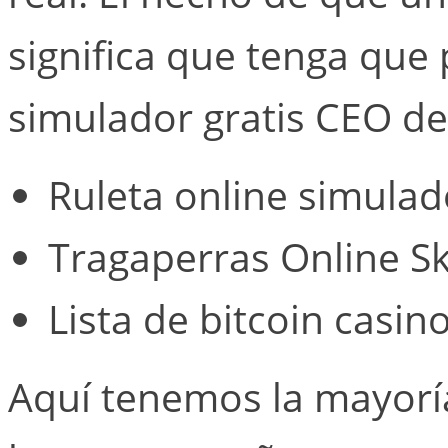
significa que tenga que p
simulador gratis CEO de
Ruleta online simulad
Tragaperras Online Sk
Lista de bitcoin casin
Aquí tenemos la mayoría