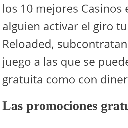
los 10 mejores Casinos 
alguien activar el giro 
Reloaded, subcontratan 
juego a las que se pued
gratuita como con diner
Las promociones gratu