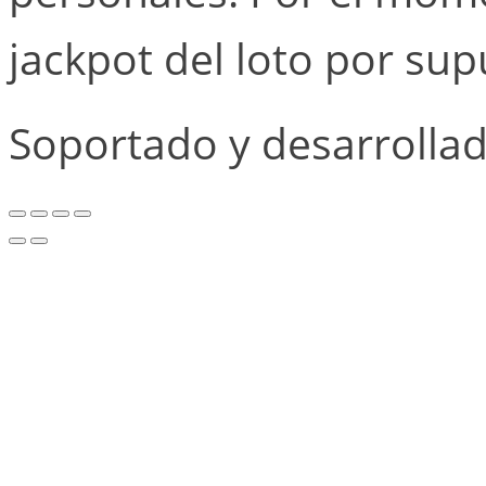
jackpot del loto por sup
Soportado y desarrolla