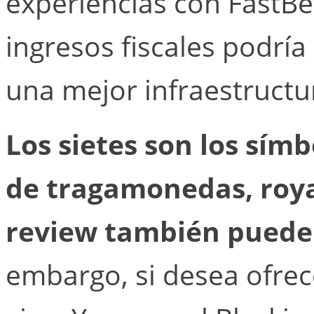
experiencias con FastBe
ingresos fiscales podría
una mejor infraestructu
Los sietes son los sím
de tragamonedas, roya
review también puede 
embargo, si desea ofrec