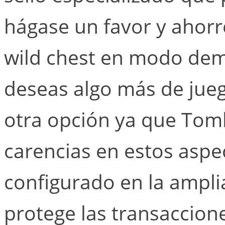
hágase un favor y ahorre
wild chest en modo de
deseas algo más de jue
otra opción ya que To
carencias en estos aspec
configurado en la ampli
protege las transaccion