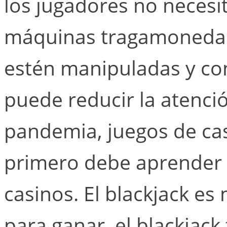
los jugadores no necesi
máquinas tragamonedas
estén manipuladas y c
puede reducir la atenc
pandemia, juegos de ca
primero debe aprender s
casinos. El blackjack e
para ganar, el blackjack