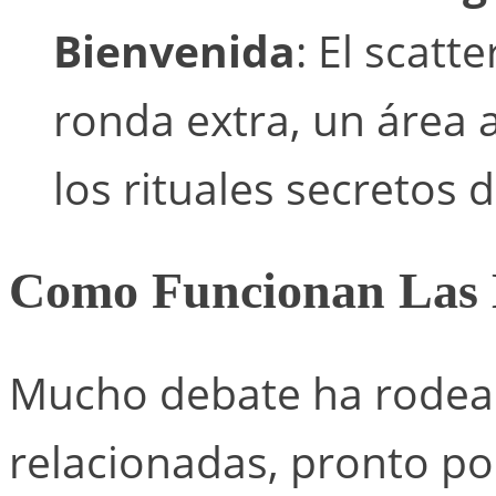
Bienvenida
: El scatt
ronda extra, un área 
los rituales secretos 
Como Funcionan Las 
Mucho debate ha rodead
relacionadas, pronto po