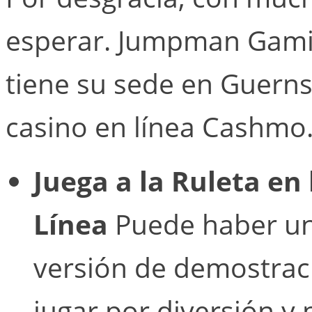
esperar. Jumpman Gamin
tiene su sede en Guerns
casino en línea Cashmo
Juega a la Ruleta en
Línea
Puede haber un 
versión de demostraci
jugar por diversión y