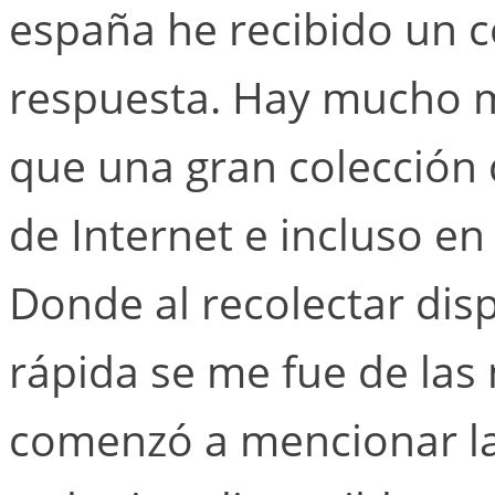
españa he recibido un c
respuesta. Hay mucho 
que una gran colección
de Internet e incluso en 
Donde al recolectar dis
rápida se me fue de las
comenzó a mencionar la