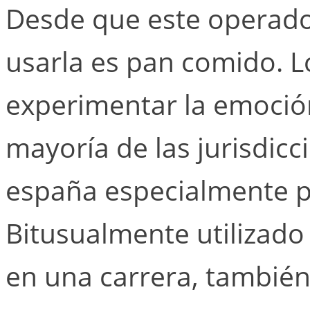
Desde que este operador
usarla es pan comido. L
experimentar la emoción
mayoría de las jurisdic
españa especialmente pa
Bitusualmente utilizado 
en una carrera, también