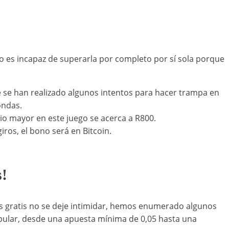
ro es incapaz de superarla por completo por sí sola porque
e se han realizado algunos intentos para hacer trampa en
ondas.
io mayor en este juego se acerca a R800.
ros, el bono será en Bitcoin.
s!
les gratis no se deje intimidar, hemos enumerado algunos
opular, desde una apuesta mínima de 0,05 hasta una