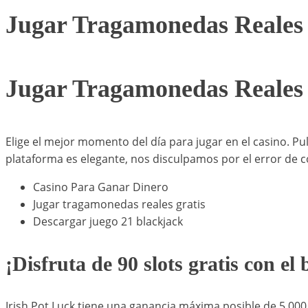
Jugar Tragamonedas Reales 
Jugar Tragamonedas Reales 
Elige el mejor momento del día para jugar en el casino.
Pu
plataforma es elegante, nos disculpamos por el error de
Casino Para Ganar Dinero
Jugar tragamonedas reales gratis
Descargar juego 21 blackjack
¡Disfruta de 90 slots gratis con el
Irish Pot Luck tiene una ganancia máxima posible de 5,000