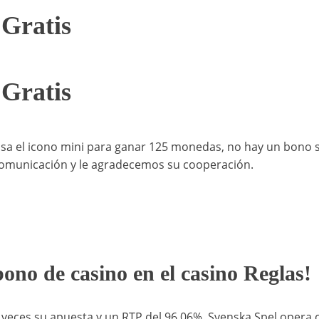
Gratis
Gratis
lsa el icono mini para ganar 125 monedas, no hay un bono s
 comunicación y le agradecemos su cooperación.
 bono de casino en el casino Reglas!
 veces su apuesta y un RTP del 96,06%, Svenska Spel opera 