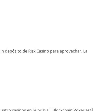
in depósito de Rizk Casino para aprovechar.
La
cuatro casinos en Sundsvall. Blockchain Poker está