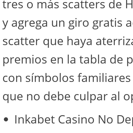
tres o más scatters de 
y agrega un giro gratis a
scatter que haya aterr
premios en la tabla de
con símbolos familiares
que no debe culpar al o
Inkabet Casino No De