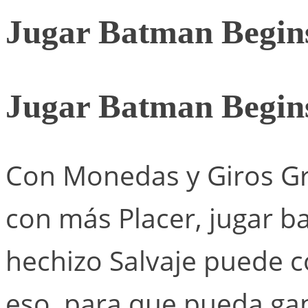
Jugar Batman Begins
Jugar Batman Begins
Con Monedas y Giros Gra
con más Placer, jugar ba
hechizo Salvaje puede 
eso, para que pueda gan