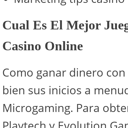
Cual Es El Mejor Jue
Casino Online
Como ganar dinero con
bien sus inicios a men
Microgaming. Para obten
Playtech y Evolution Ga