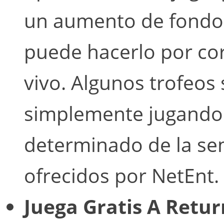
un aumento de fondos
puede hacerlo por cor
vivo. Algunos trofeos
simplemente jugando 
determinado de la se
ofrecidos por NetEnt.
Juega Gratis A Retu