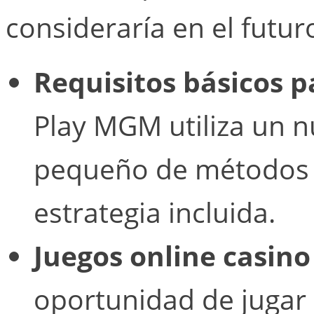
consideraría en el futur
Requisitos básicos p
Play MGM utiliza un 
pequeño de métodos 
estrategia incluida.
Juegos online casino
oportunidad de jugar 