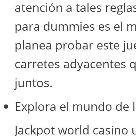
atención a tales regla
para dummies es el m
planea probar este j
carretes adyacentes q
juntos.
Explora el mundo de l
Jackpot world casino 