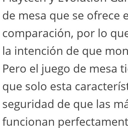
de mesa que se ofrece e
comparación, por lo que
la intención de que mont
Pero el juego de mesa 
que solo esta característ
seguridad de que las 
funcionan perfectament