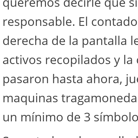
queremos decirle que s
responsable. El contador
derecha de la pantalla 
activos recopilados y la
pasaron hasta ahora, ju
maquinas tragamonedas
un mínimo de 3 símbolos