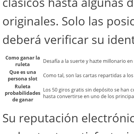
clásicos hasta algunas 
originales. Solo las pos
deberá verificar su iden
Como ganar la
Desafía a la suerte y hazte millonario en 
ruleta
Que es una
Como tal, son las cartas repartidas a lo
persona slot
Ruleta
Los 50 giros gratis sin depósito se han 
probabilidades
hasta convertirse en uno de los principa
de ganar
Su reputación electrónic