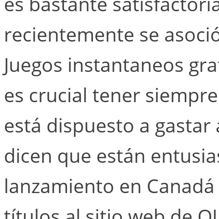
es bastante satisfactori
recientemente se asoció
Juegos instantaneos gr
es crucial tener siempre
está dispuesto a gastar
dicen que están entusi
lanzamiento en Canadá 
títulos al sitio web de 