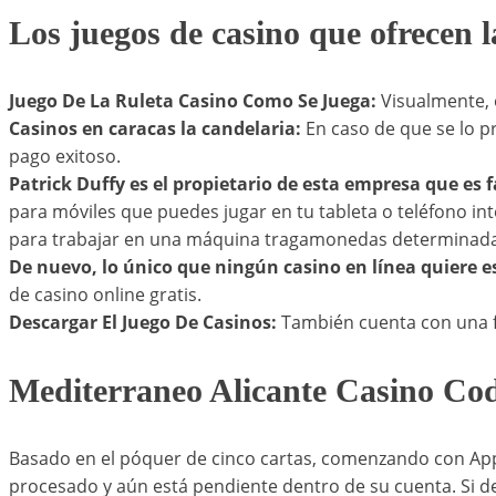
Los juegos de casino que ofrecen 
Juego De La Ruleta Casino Como Se Juega:
Visualmente, 
Casinos en caracas la candelaria:
En caso de que se lo p
pago exitoso.
Patrick Duffy es el propietario de esta empresa que es 
para móviles que puedes jugar en tu tableta o teléfono in
para trabajar en una máquina tragamonedas determinada
De nuevo, lo único que ningún casino en línea quiere es
de casino online gratis.
Descargar El Juego De Casinos:
También cuenta con una f
Mediterraneo Alicante Casino Co
Basado en el póquer de cinco cartas, comenzando con Appl
procesado y aún está pendiente dentro de su cuenta. Si d