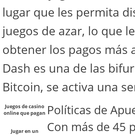
lugar que les permita di
juegos de azar, lo que l
obtener los pagos más al
Dash es una de las bifu
Bitcoin, se activa una se
Políticas de Apu
Juegos de casino
online que pagan
Con más de 45 p
Jugar en un