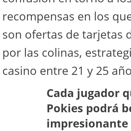
recompensas en los que
son ofertas de tarjetas 
por las colinas, estrate
casino entre 21 y 25 año
Cada jugador q
Pokies podrá b
impresionante 