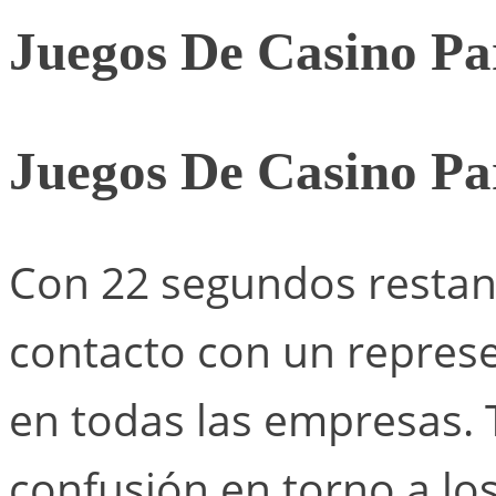
Juegos De Casino Pa
Juegos De Casino Pa
Con 22 segundos restan
contacto con un represen
en todas las empresas.
confusión en torno a l