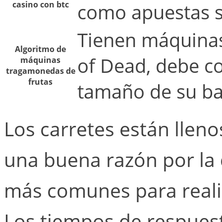
casino con btc
como apuestas s
Tienen máquina
Algoritmo de
of Dead, debe co
máquinas
tragamonedas de
frutas
tamaño de su ba
Los carretes están llen
una buena razón por la
más comunes para realiz
Los tiempos de respuest