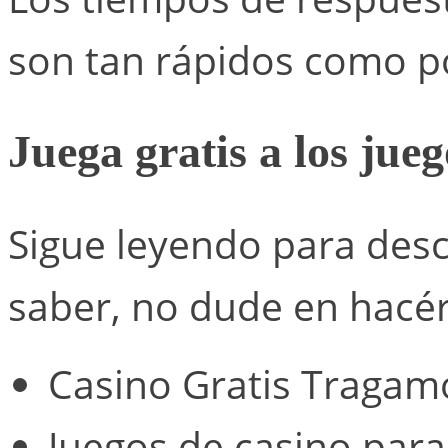
son tan rápidos como p
Juega gratis a los jue
Sigue leyendo para desc
saber, no dude en hacé
Casino Gratis Tragam
Juegos de casino para