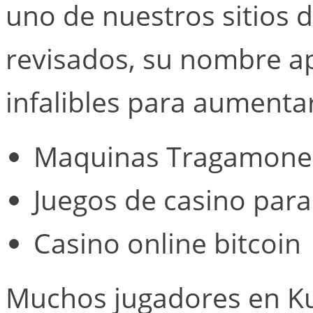
uno de nuestros sitios
revisados, su nombre ap
infalibles para aumentar
Maquinas Tragamoned
Juegos de casino para
Casino online bitcoin
Muchos jugadores en K