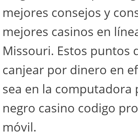
mejores consejos y consu
mejores casinos en líne
Missouri. Estos puntos 
canjear por dinero en ef
sea en la computadora p
negro casino codigo pr
móvil.