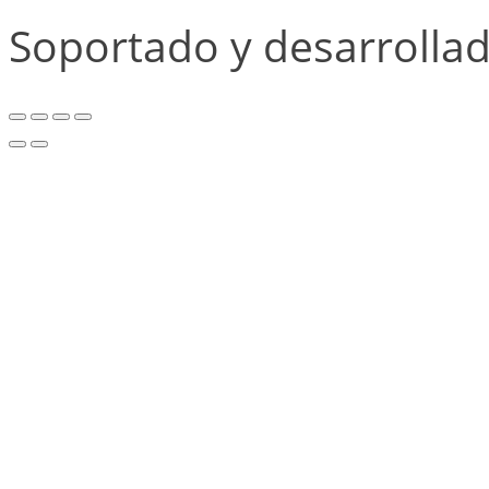
Soportado y desarrolla