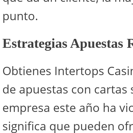
punto.
Estrategias Apuestas 
Obtienes Intertops Cas
de apuestas con cartas
empresa este año ha vio
significa que pueden of