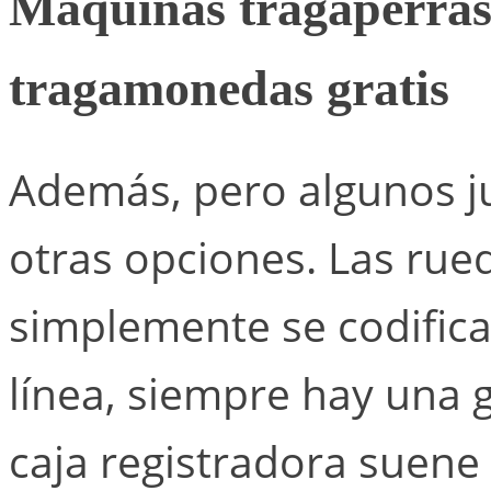
Máquinas tragaperras 
tragamonedas gratis
Además, pero algunos j
otras opciones. Las rued
simplemente se codific
línea, siempre hay una g
caja registradora suene