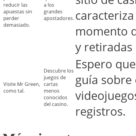
reducir las
a los
caracteriza
apuestas sin
grandes
perder
apostadores.
demasiado.
momento de
y retiradas
Espero que
Descubre los
guía sobre 
juegos de
Visite Mr Green,
cartas
como tal.
menos
videojuego
conocidos
del casino.
registros.