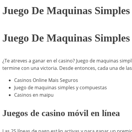
Juego De Maquinas Simples
Juego De Maquinas Simples
¿Te atreves a ganar en el casino?
Juego de maquinas simple
termine con una victoria.
Desde entonces, cada una de las
Casinos Online Mais Seguros
Juego de maquinas simples y compuestas
Casinos en maipu
Juegos de casino móvil en línea
Las 25 líneas de pago están activas y para ganar un premi