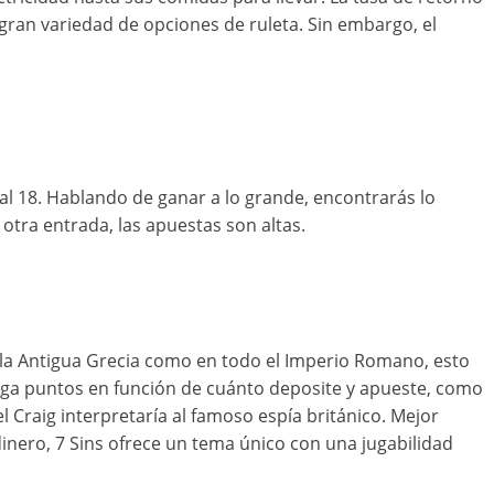
a gran variedad de opciones de ruleta. Sin embargo, el
 al 18. Hablando de ganar a lo grande, encontrarás lo
tra entrada, las apuestas son altas.
 en la Antigua Grecia como en todo el Imperio Romano, esto
orga puntos en función de cuánto deposite y apueste, como
Craig interpretaría al famoso espía británico. Mejor
dinero, 7 Sins ofrece un tema único con una jugabilidad