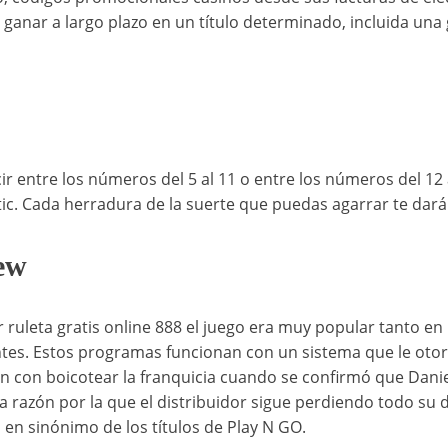
de ganar a largo plazo en un título determinado, incluida un
ir entre los números del 5 al 11 o entre los números del 12
 Cada herradura de la suerte que puedas agarrar te dará o
ew
ugar ruleta gratis online 888 el juego era muy popular tanto
entes. Estos programas funcionan con un sistema que le ot
 con boicotear la franquicia cuando se confirmó que Daniel 
a razón por la que el distribuidor sigue perdiendo todo su 
en sinónimo de los títulos de Play N GO.