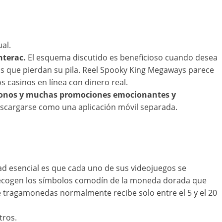
al.
nterac.
El esquema discutido es beneficioso cuando desea
os que pierdan su pila. Reel Spooky King Megaways parece
s casinos en línea con dinero real.
bonos y muchas promociones emocionantes y
descargarse como una aplicación móvil separada.
tad esencial es que cada uno de sus videojuegos se
 recogen los símbolos comodín de la moneda dorada que
e tragamonedas normalmente recibe solo entre el 5 y el 20
tros.