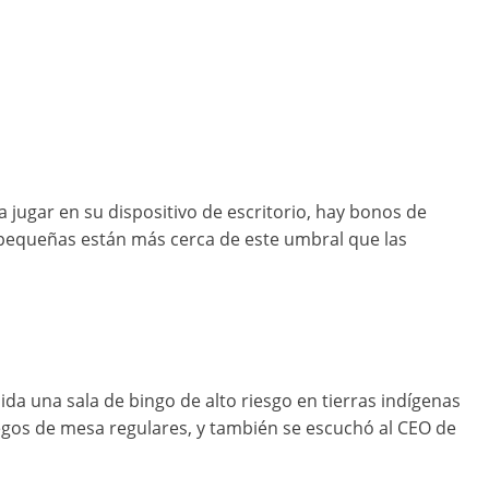
a jugar en su dispositivo de escritorio, hay bonos de
 pequeñas están más cerca de este umbral que las
a una sala de bingo de alto riesgo en tierras indígenas
uegos de mesa regulares, y también se escuchó al CEO de