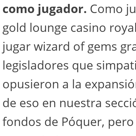
como jugador.
Como ju
gold lounge casino royal
jugar wizard of gems gra
legisladores que simpat
opusieron a la expansi
de eso en nuestra secci
fondos de Póquer, pero