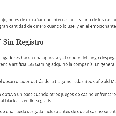
jo, no es de extrañar que Intercasino sea uno de los casin
ran cantidad de dinero cuando lo use, y en el emocionante 
 Sin Registro
os jugadores hacen una apuesta y el cohete del juego despeg
igencia artificial SG Gaming adquirió la compañía. En genera
 el desarrollador detrás de la tragamonedas Book of Gold Mu
go obtuvo un pase cuando otros juegos de casino enfrentar
al blackjack en línea gratis.
de una rueda sesgada incluso antes de que el casino se ent