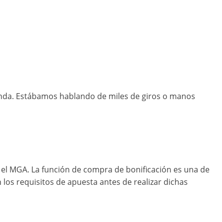
landa. Estábamos hablando de miles de giros o manos
y el MGA. La función de compra de bonificación es una de
s requisitos de apuesta antes de realizar dichas