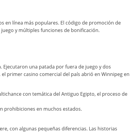
os en línea más populares. El código de promoción de
juego y múltiples funciones de bonificación.
a. Ejecutaron una patada por fuera de juego y dos
l, el primer casino comercial del país abrió en Winnipeg en
ltichance con temática del Antiguo Egipto, el proceso de
on prohibiciones en muchos estados.
ere, con algunas pequeñas diferencias. Las historias