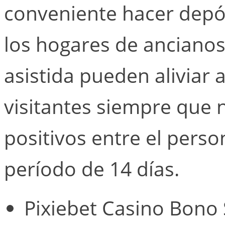
conveniente hacer depós
los hogares de ancianos 
asistida pueden aliviar 
visitantes siempre que
positivos entre el perso
período de 14 días.
Pixiebet Casino Bono 