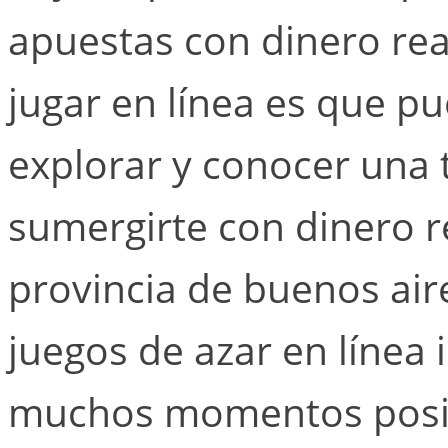
apuestas con dinero rea
jugar en línea es que p
explorar y conocer una
sumergirte con dinero re
provincia de buenos aire
juegos de azar en línea 
muchos momentos positi