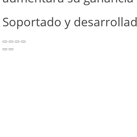
Soportado y desarrolla