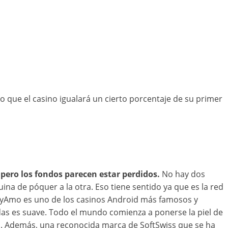
 que el casino igualará un cierto porcentaje de su primer
pero los fondos parecen estar perdidos.
No hay dos
ina de póquer a la otra. Eso tiene sentido ya que es la red
layAmo es uno de los casinos Android más famosos y
das es suave. Todo el mundo comienza a ponerse la piel de
s. Además, una reconocida marca de SoftSwiss que se ha