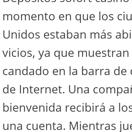
momento en que los ciu
Unidos estaban más abie
vicios, ya que muestra
candado en la barra de 
de Internet. Una compa
bienvenida recibirá a l
una cuenta. Mientras ju