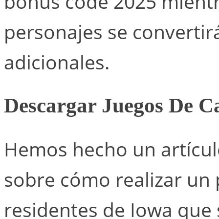
bonus code 2025 mientr
personajes se converti
adicionales.
Descargar Juegos De Ca
Hemos hecho un artícul
sobre cómo realizar un 
residentes de Iowa que