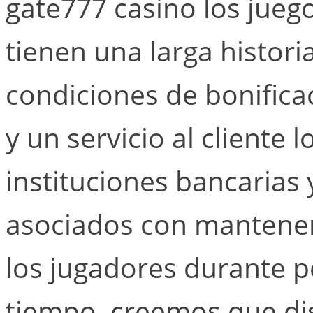
gate777 casino los jueg
tienen una larga histori
condiciones de bonifica
y un servicio al cliente 
instituciones bancarias 
asociados con mantener 
los jugadores durante 
tiempo, creemos que dis