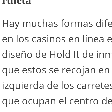
ruleta
Hay muchas formas dife
en los casinos en línea
diseño de Hold It de in
que estos se recojan en
izquierda de los carrete
que ocupan el centro de 