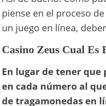
piense en el proceso de 
un juego en línea, debe
Casino Zeus Cual Es 
En lugar de tener que 
en cada número al que
de tragamonedas en lín