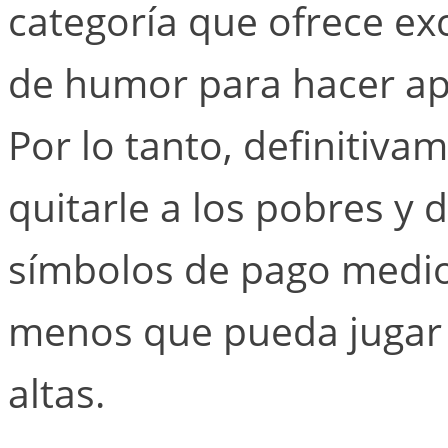
categoría que ofrece exc
de humor para hacer ap
Por lo tanto, definitiv
quitarle a los pobres y d
símbolos de pago medio 
menos que pueda jugar 
altas.