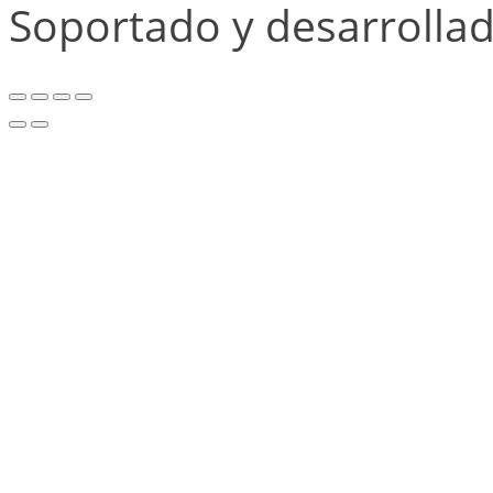
Soportado y desarrolla