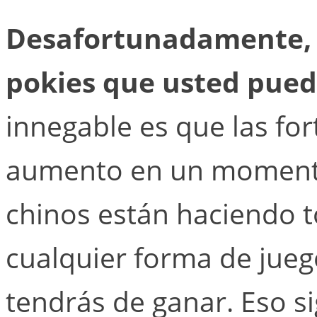
Desafortunadamente, 
pokies que usted pued
innegable es que las fo
aumento en un momento
chinos están haciendo t
cualquier forma de jueg
tendrás de ganar. Eso s