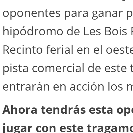
oponentes para ganar p
hipódromo de Les Bois 
Recinto ferial en el oest
pista comercial de este 
entrarán en acción los 
Ahora tendrás esta opo
jugar con este tragam