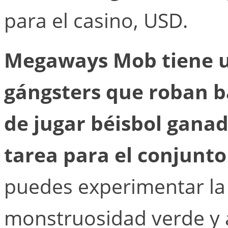
para el casino, USD.
Megaways Mob tiene u
gángsters que roban b
de jugar béisbol gana
tarea para el conjunto
puedes experimentar la 
monstruosidad verde y a