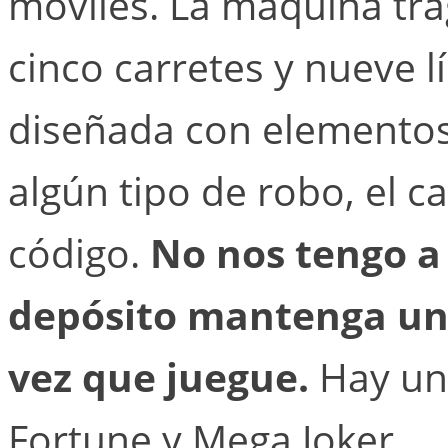
móviles. La máquina tr
cinco carretes y nueve l
diseñada con elementos
algún tipo de robo, el 
código.
No nos tengo a 
depósito mantenga un 
vez que juegue.
Hay un
Fortune y Mega Joker.