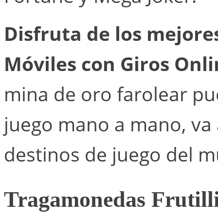
Disfruta de los mejore
Móviles con Giros Onli
mina de oro farolear pu
juego mano a mano, va 
destinos de juego del 
Tragamonedas Frutilli