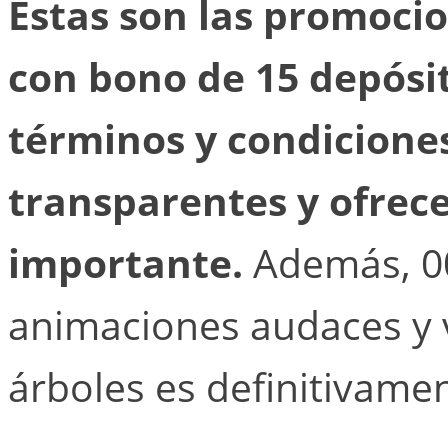
Estas son las promoci
con bono de 15 depósit
términos y condicion
transparentes y ofre
importante.
Además, 00
animaciones audaces y v
árboles es definitivame