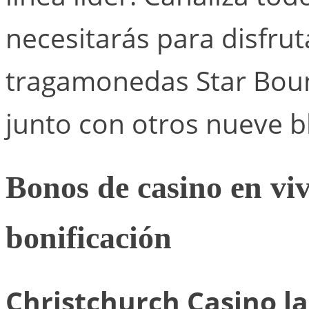
necesitarás para disfru
tragamonedas Star Boun
junto con otros nueve b
Bonos de casino en viv
bonificación
Christchurch Casino la