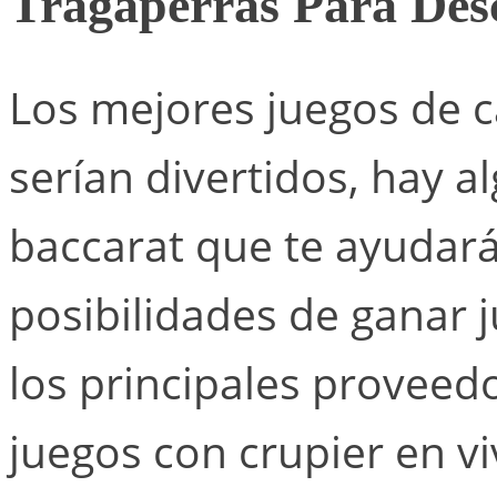
Tragaperras Para Des
Los mejores juegos de c
serían divertidos, hay a
baccarat que te ayudará
posibilidades de ganar 
los principales proveed
juegos con crupier en vi