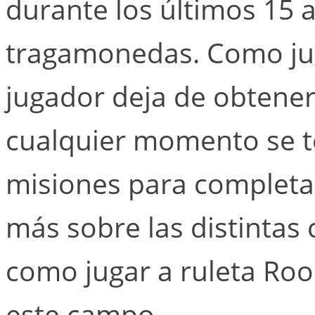
durante los últimos 15 
tragamonedas. Como jug
jugador deja de obtener
cualquier momento se t
misiones para completar
más sobre las distintas 
como jugar a ruleta Roo
este campo.