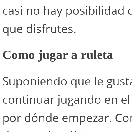
casi no hay posibilidad
que disfrutes.
Como jugar a ruleta
Suponiendo que le gusta
continuar jugando en el
por dónde empezar. Con