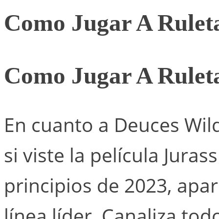
Como Jugar A Rulet
Como Jugar A Rulet
En cuanto a Deuces Wild
si viste la película Jura
principios de 2023, apa
línea líder. Canaliza tod