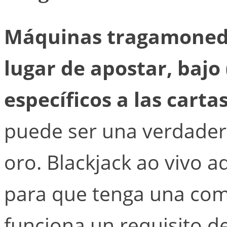
Máquinas tragamoneda
lugar de apostar, bajo
específicos a las carta
puede ser una verdadera
oro. Blackjack ao vivo 
para que tenga una co
funciona un requisito d