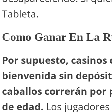
Tableta.
Como Ganar En La Ru
Por supuesto, casinos
bienvenida sin depósit
caballos correrán por 
de edad.
Los jugadores