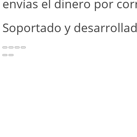
envías el dinero por cor
Soportado y desarrolla