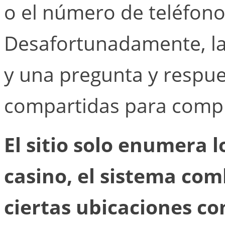
o el número de teléfono 
Desafortunadamente, la
y una pregunta y respu
compartidas para comple
El sitio solo enumera 
casino, el sistema co
ciertas ubicaciones co