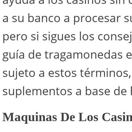
a su banco a procesar s
pero si sigues los conse
guía de tragamonedas en
sujeto a estos términos
suplementos a base de 
Maquinas De Los Casi