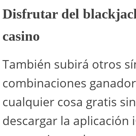
Disfrutar del blackjac
casino
También subirá otros sí
combinaciones ganadora
cualquier cosa gratis sin
descargar la aplicación