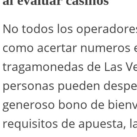
al evaluar casinos
No todos los operadores
como acertar numeros e
tragamonedas de Las Ve
personas pueden desper
generoso bono de bienve
requisitos de apuesta, 