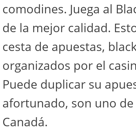
comodines. Juega al Blac
de la mejor calidad. Est
cesta de apuestas, blac
organizados por el casi
Puede duplicar su apuest
afortunado, son uno de 
Canadá.