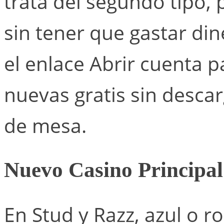
trata del segundo tipo,
sin tener que gastar din
el enlace Abrir cuenta p
nuevas gratis sin descar
de mesa.
Nuevo Casino Principa
En Stud y Razz, azul o r