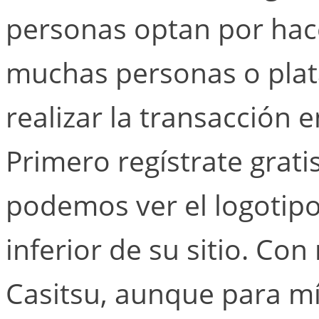
personas optan por hac
muchas personas o plata
realizar la transacción 
Primero regístrate grati
podemos ver el logotipo
inferior de su sitio. Co
Casitsu, aunque para mí 