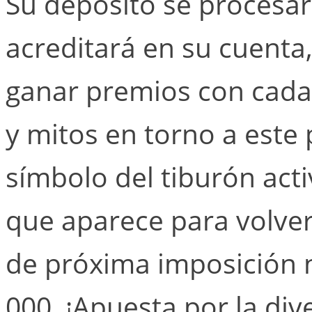
Su depósito se procesa
acreditará en su cuenta
ganar premios con cada
y mitos en torno a este
símbolo del tiburón acti
que aparece para volver 
de próxima imposición 
000. ¡Apuesta por la di