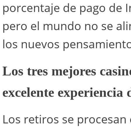
porcentaje de pago de I
pero el mundo no se al
los nuevos pensamiento
Los tres mejores casin
excelente experiencia 
Los retiros se procesa