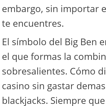
embargo, sin importar e
te encuentres.
El símbolo del Big Ben en
el que formas la combin
sobresalientes. Cómo di
casino sin gastar dema
blackjacks. Siempre que