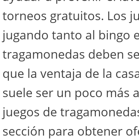
torneos gratuitos. Los 
jugando tanto al bingo 
tragamonedas deben ser
que la ventaja de la cas
suele ser un poco más a
juegos de tragamonedas
sección para obtener ofe