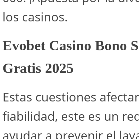
los casinos.
Evobet Casino Bono S
Gratis 2025
Estas cuestiones afectan
fiabilidad, este es un r
ayudar a prevenir el la