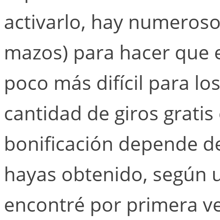
activarlo, hay numeros
mazos) para hacer que e
poco más difícil para lo
cantidad de giros gratis
bonificación depende de
hayas obtenido, según u
encontré por primera v