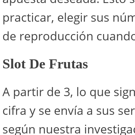
practicar, elegir sus nú
de reproducción cuando 
Slot De Frutas
A partir de 3, lo que sig
cifra y se envía a sus s
según nuestra investiga