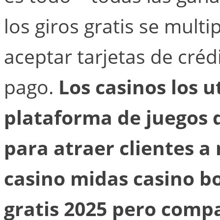
los giros gratis se mult
aceptar tarjetas de cré
pago.
Los casinos los 
plataforma de juegos 
para atraer clientes a
casino midas casino bo
gratis 2025 pero comp