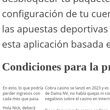
configuración de tu cue
las apuestas deportivas
esta aplicación basada 
Condiciones para la p
En esto, lo que podría
Cobra casino se lanzó en 2023 y e
perder ingresos con
de Dama NV, no había quejas ni c
cada mes que pasa.
negativos sobre el casino en Intern
Hola Nick, deberá