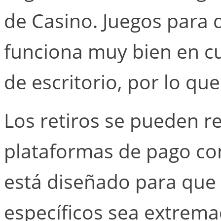
de Casino. Juegos para 
funciona muy bien en cu
de escritorio, por lo que
Los retiros se pueden re
plataformas de pago como
está diseñado para que
específicos sea extrema