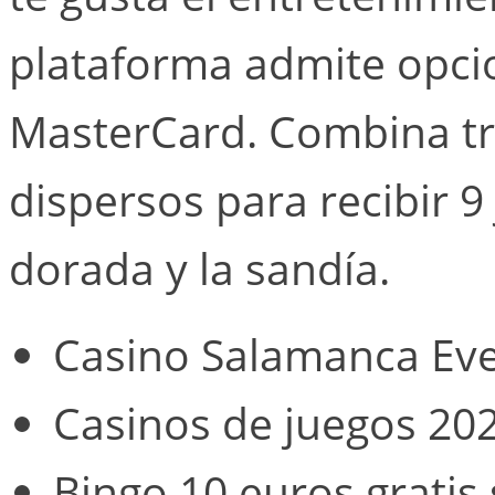
plataforma admite opc
MasterCard. Combina tr
dispersos para recibir 9
dorada y la sandía.
Casino Salamanca Ev
Casinos de juegos 20
Bingo 10 euros gratis