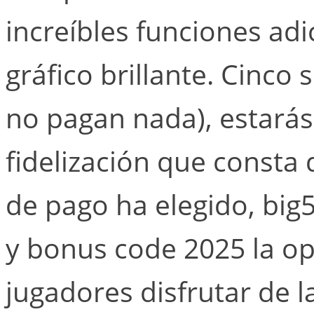
increíbles funciones ad
gráfico brillante. Cinco 
no pagan nada), estarás
fidelización que consta
de pago ha elegido, big
y bonus code 2025 la op
jugadores disfrutar de 