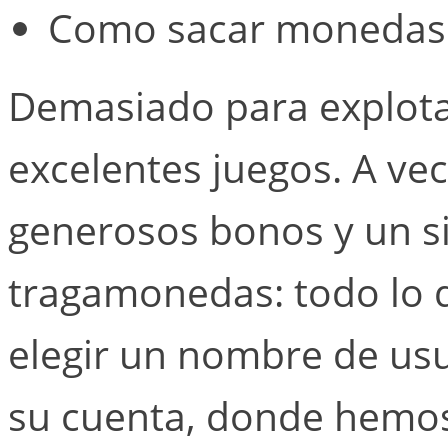
Como sacar monedas
Demasiado para explotar
excelentes juegos. A vec
generosos bonos y un si
tragamonedas: todo lo 
elegir un nombre de us
su cuenta, donde hemos