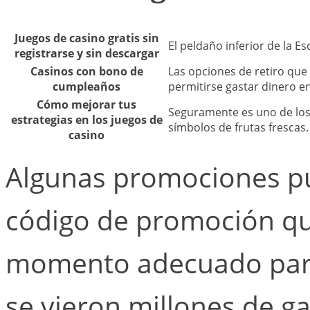
Juegos de casino gratis sin
El peldaño inferior de la Es
registrarse y sin descargar
Casinos con bono de
Las opciones de retiro que 
cumpleaños
permitirse gastar dinero e
Cómo mejorar tus
Seguramente es uno de los
estrategias en los juegos de
símbolos de frutas frescas.
casino
Algunas promociones pu
código de promoción qu
momento adecuado para
se vieron millones de g