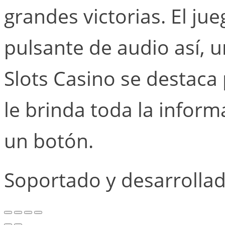
grandes victorias. El ju
pulsante de audio así, 
Slots Casino se destaca
le brinda toda la inform
un botón.
Soportado y desarrolla