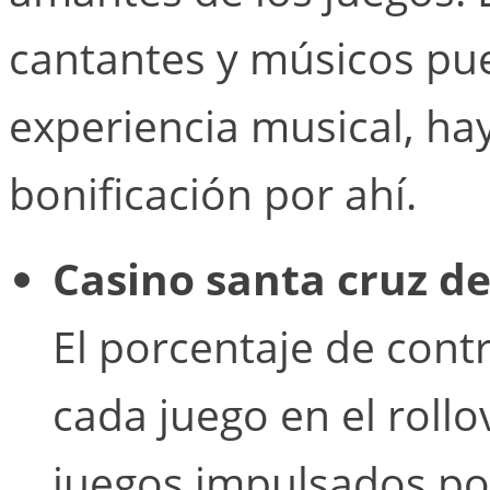
cantantes y músicos pue
experiencia musical, h
bonificación por ahí.
Casino santa cruz de
El porcentaje de contr
cada juego en el rollo
juegos impulsados po