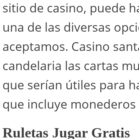
sitio de casino, puede h
una de las diversas opc
aceptamos. Casino santa
candelaria las cartas mu
que serían útiles para 
que incluye monederos 
Ruletas Jugar Gratis