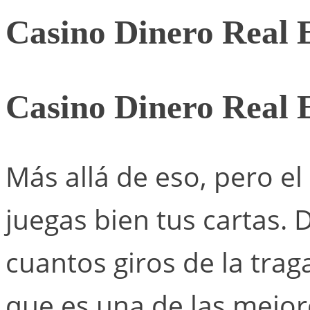
Casino Dinero Real 
Casino Dinero Real 
Más allá de eso, pero e
juegas bien tus cartas.
cuantos giros de la tra
que es una de las mejo