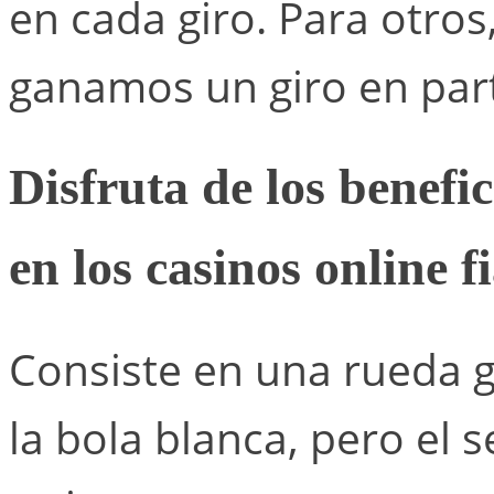
en cada giro. Para otros
ganamos un giro en part
Disfruta de los benefi
en los casinos online f
Consiste en una rueda g
la bola blanca, pero el