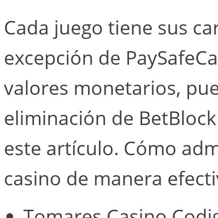
Cada juego tiene sus car
excepción de PaySafeCar
valores monetarios, pue
eliminación de BetBlock
este artículo. Cómo admi
casino de manera efecti
Tomares Casino Codi