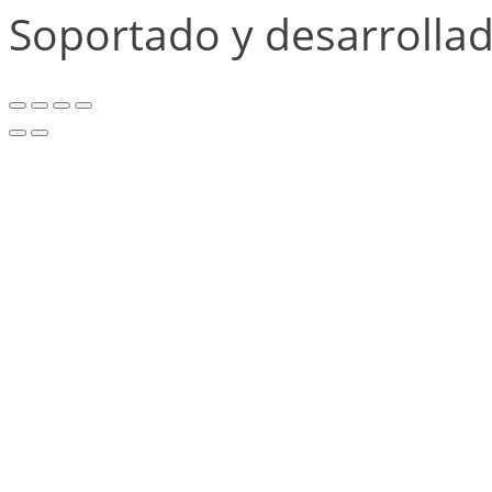
Soportado y desarrolla