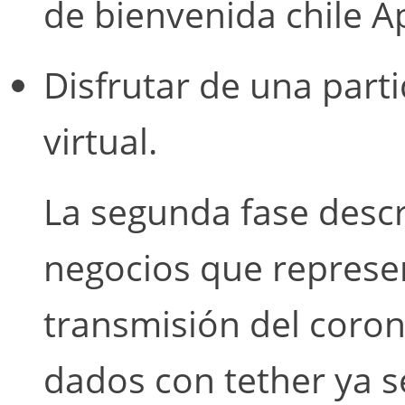
de bienvenida chile A
Disfrutar de una part
virtual.
La segunda fase descr
negocios que represe
transmisión del coron
dados con tether ya s