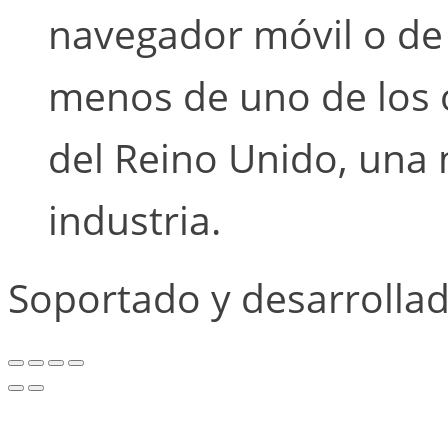
navegador móvil o de 
menos de uno de los
del Reino Unido, una 
industria.
Soportado y desarrolla