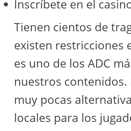
Inscríbete en el casino
Tienen cientos de tr
existen restriccione
es uno de los ADC má
nuestros contenidos. E
muy pocas alternativa
locales para los juga