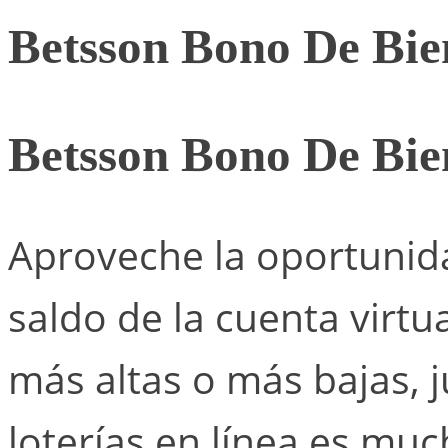
Betsson Bono De Bie
Betsson Bono De Bie
Aproveche la oportunid
saldo de la cuenta virtu
más altas o más bajas, j
loterías en línea es mu