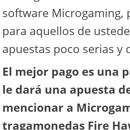
software Microgaming, 
para aquellos de usted
apuestas poco serias y
El mejor pago es una p
le dará una apuesta de
mencionar a Microgami
tragamonedas Fire Ha