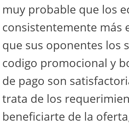
muy probable que los e
consistentemente más e
que sus oponentes los s
codigo promocional y b
de pago son satisfactor
trata de los requerimie
beneficiarte de la ofert