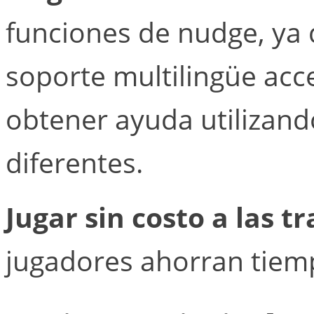
funciones de nudge, ya 
soporte multilingüe acc
obtener ayuda utiliza
diferentes.
Jugar sin costo a las 
jugadores ahorran tiemp