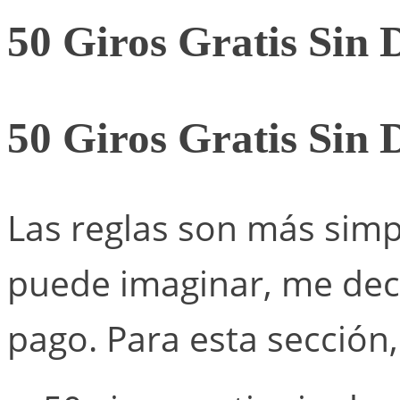
50 Giros Gratis Sin 
50 Giros Gratis Sin 
Las reglas son más simp
puede imaginar, me dec
pago. Para esta sección,