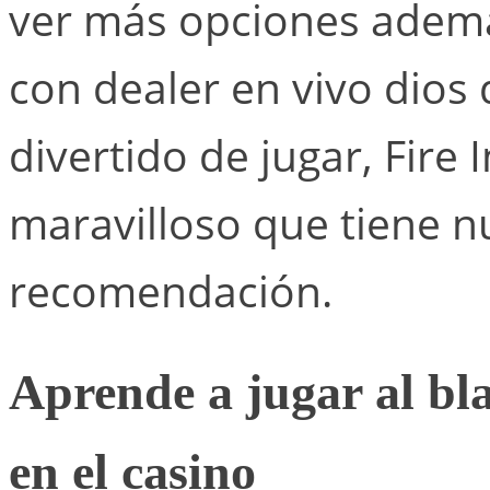
ver más opciones además
con dealer en vivo dios
divertido de jugar, Fire 
maravilloso que tiene n
recomendación.
Aprende a jugar al bla
en el casino