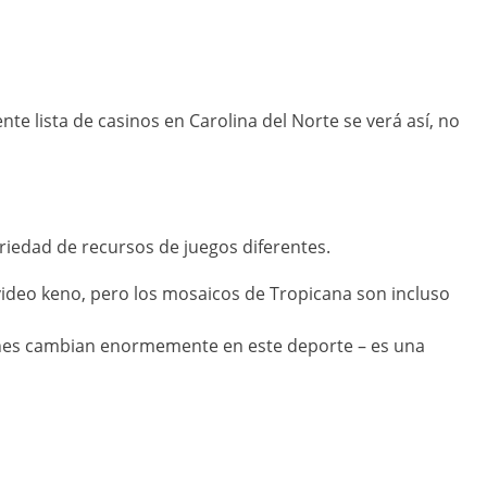
nte lista de casinos en Carolina del Norte se verá así, no
riedad de recursos de juegos diferentes.
video keno, pero los mosaicos de Tropicana son incluso
ones cambian enormemente en este deporte – es una