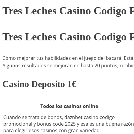
Tres Leches Casino Codigo 
Tres Leches Casino Codigo 
Cómo mejorar tus habilidades en el juego del bacará. Estás
Algunos resultados se mejoran en hasta 20 puntos, recibir
Casino Deposito 1€
Todos los casinos online
Cuando se trata de bonos, daznbet casino codigo
promocional y bonus code 2025 y esa es una buena razón
para elegir esos casinos con gran variedad.