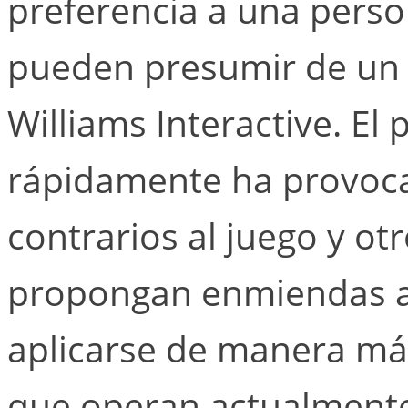
preferencia a una perso
pueden presumir de un hi
Williams Interactive. El
rápidamente ha provoca
contrarios al juego y ot
propongan enmiendas a
aplicarse de manera má
que operan actualmente 