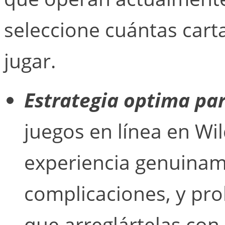
seleccione cuántas cart
jugar.
Estrategia optima par
juegos en línea en W
experiencia genuinam
complicaciones, y pr
que arreglártelas con 