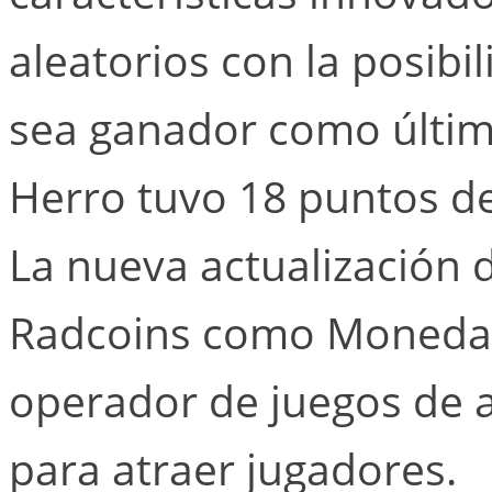
aleatorios con la posibi
sea ganador como último
Herro tuvo 18 puntos des
La nueva actualización 
Radcoins como Monedas
operador de juegos de a
para atraer jugadores.