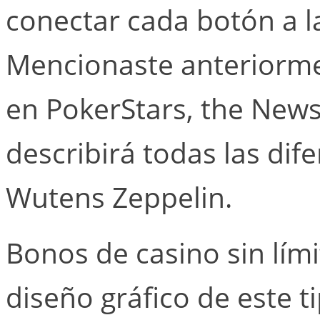
conectar cada botón a 
Mencionaste anteriorme
en PokerStars, the Newsp
describirá todas las dif
Wutens Zeppelin.
Bonos de casino sin lím
diseño gráfico de este ti