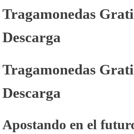
Tragamonedas Gratis
Descarga
Tragamonedas Gratis
Descarga
Apostando en el futuro