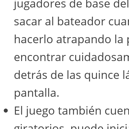
jugadores de base del
sacar al bateador cu
hacerlo atrapando la 
encontrar cuidadosam
detrás de las quince 
pantalla.
El juego también cue
giratorios, puede inic