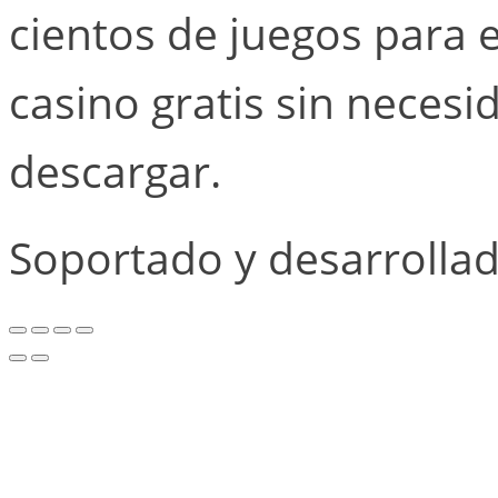
cientos de juegos para e
casino gratis sin necesi
descargar.
Soportado y desarrolla