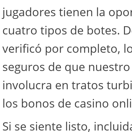
jugadores tienen la opo
cuatro tipos de botes. 
verificó por completo, 
seguros de que nuestro 
involucra en tratos turb
los bonos de casino onl
Si se siente listo, inclu