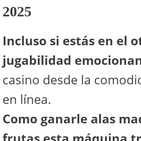
2025
Incluso si estás en el 
jugabilidad emociona
casino desde la comodi
en línea.
Como ganarle alas ma
frutas esta máquina 