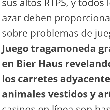
sus altos RTPS, y todos
azar deben proporciona
sobre problemas de jue
Juego tragamoneda gr
en Bier Haus reveland
los carretes adyacent
animales vestidos y ar
casinos en línea son ba