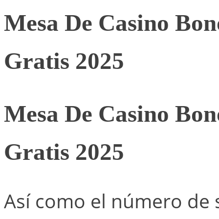
Mesa De Casino Bono
Gratis 2025
Mesa De Casino Bono
Gratis 2025
Así como el número de s