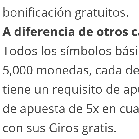
bonificación gratuitos.
A diferencia de otros c
Todos los símbolos bási
5,000 monedas, cada de
tiene un requisito de ap
de apuesta de 5x en cua
con sus Giros gratis.